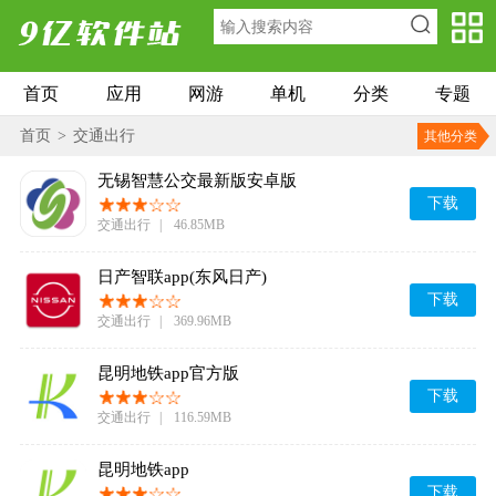
首页
应用
网游
单机
分类
专题
首页
>
交通出行
其他分类
无锡智慧公交最新版安卓版
下载
交通出行
|
46.85MB
日产智联app(东风日产)
下载
交通出行
|
369.96MB
昆明地铁app官方版
下载
交通出行
|
116.59MB
昆明地铁app
下载