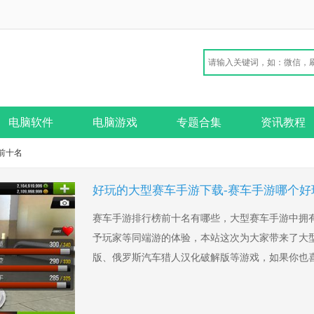
电脑软件
电脑游戏
专题合集
资讯教程
前十名
好玩的大型赛车手游下载-赛车手游哪个好
赛车手游排行榜前十名
有哪些，大型赛车手游中拥
予玩家等同端游的体验，本站这次为大家带来了大
版、俄罗斯汽车猎人汉化破解版等游戏，如果你也