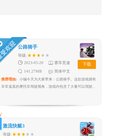
公路骑手
等级:
2023-05-20
赛车竞速
下载
10:27:16
141.27MB
简体中文
推荐理由:
小编今天为大家带来：公路骑手。这款游戏拥有
非常逼真的摩托车驾驶视角，游戏内包含了大量可以驾驶...
推
荐
激流快艇3
等级: