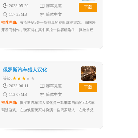
2023-05-29
赛车竞速
下载
08:55:55
117.33MB
简体中文
推荐理由:
激流快艇3是一款拟真的赛艇驾驶游戏。由国外
开发商制作，玩家将在其中操控一位赛艇选手，操控自己...
俄罗斯汽车猎人汉化
等级:
2023-06-11
赛车竞速
下载
08:44:27
113.07MB
简体中文
推荐理由:
俄罗斯汽车猎人汉化是一款非常自由的3D汽车
驾驶游戏。在游戏里玩家将扮演一位俄罗斯人，在继承父...