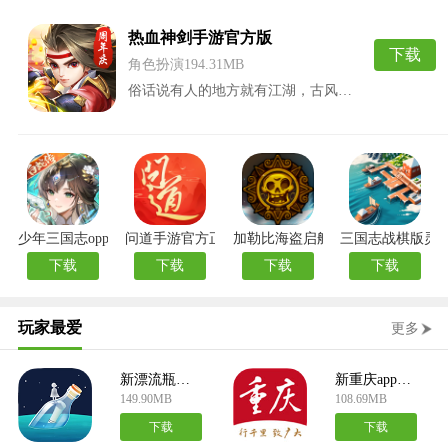
热血神剑手游官方版
下载
角色扮演194.31MB
俗话说有人的地方就有江湖，古风…
少年三国志oppo版
问道手游官方正版
加勒比海盗启航官方版
三国志战棋版灵
下载
下载
下载
下载
玩家最爱
更多
新漂流瓶最新版
新重庆app手机版
149.90MB
108.69MB
下载
下载