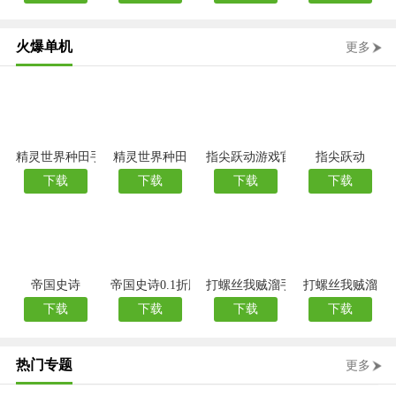
火爆单机
更多
精灵世界种田手游官方版
精灵世界种田
指尖跃动游戏官方版
指尖跃动
下载
下载
下载
下载
帝国史诗
帝国史诗0.1折版
打螺丝我贼溜手游官方版
打螺丝我贼溜
下载
下载
下载
下载
热门专题
更多