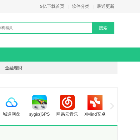
9亿下载首页
|
软件分类
|
最近更新
金融理财
城通网盘
sygic(GPS
网易云音乐
XMind安卓
随手记app
app安卓版
导航地图)
app官方正
版
安卓版
版