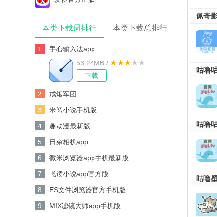
佩奇影
本类下载周排行
本类下载总排行
1
手心输入法app
53.24MB /
咕噜咕
下载
2
戒烟军团
3
米阅小说手机版
咕噜
4
趣动漫最新版
5
日杂相机app
6
微米浏览器app手机最新版
7
飞读小说app官方版
咕噜壁
8
ES文件浏览器官方手机版
9
MIX滤镜大师app手机版