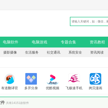
电脑软件
电脑游戏
专题合集
资讯教程
摄影摄像
生活服务
社交通讯
系统安全
资讯阅读
有道翻译官
多开分身
优酷视频
飞极速手机
拷贝漫画
app
app(小X分
app手机版
版
app官方版
身)
软件
共有14151款软件