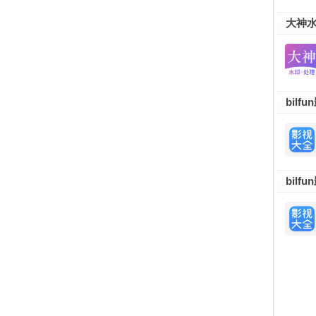
大神
bilf
bilf