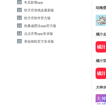
10
冬瓜影视app
咕噜壁
11
软天空游戏盒最新版
12
软天空软件官方版
13
热量减肥法app官方版
14
点点开黑app安卓版
橘汁
15
美妆相机官方安卓版
橘汁
大神水