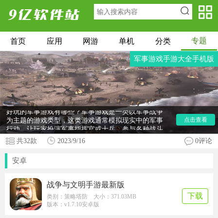
专题
首页
应用
网游
单机
分类
军事游戏手游大全手机版
好玩的军事游戏有哪些？军事游戏是一类以军事战争
为主题的游戏类型，这类游戏通常模拟现实中的军事
点击查看
行动，让玩家扮演军事指挥官或士兵，参与各种战斗
任务和战略决策，让玩家体验到战争的紧张和刺激。
共
32
款
2023/9/16
0评论
今天小编就给大家带来军事游戏手游大全，里面有指
尖帝国、远征将士、波兰球之战、红色警戒2等等游
安卓
戏，对于喜爱军事题材的玩家来说，万万不可错过。
战争与文明手游最新版
下载
类别：策略塔防 大小：371.03MB
版本：v1.7.10安卓版