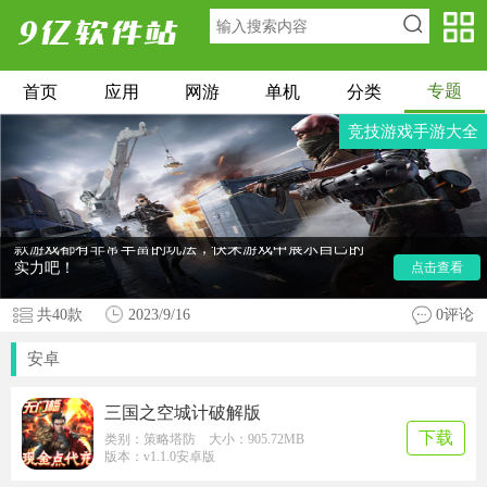
专题
首页
应用
网游
单机
分类
竞技游戏手游大全
好玩的竞技游戏手游有哪些
？竞技游戏手游是一类以
竞技对战为核心玩法的手机游戏。这类游戏通常注重
玩家之间的实时对战和竞争，以提供刺激的游戏体验
为目标。今天小编给大家带来竞技游戏手游大全，里
面有代号jump、荣耀崛起、天天驯兽师等等游戏，每
款游戏都有非常丰富的玩法，快来游戏中展示自己的
实力吧！
点击查看
共
40
款
2023/9/16
0评论
安卓
三国之空城计破解版
下载
类别：策略塔防 大小：905.72MB
版本：v1.1.0安卓版