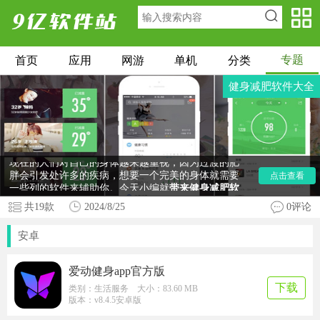
专题
首页
应用
网游
单机
分类
健身减肥软件大全
现在的人们对自己的身体越来越重视，因为过渡的肥
胖会引发处许多的疾病，想要一个完美的身体就需要
点击查看
一些列的软件来辅助你。今天小编就
带来健身减肥软
件大全
，其中有训记，keep，乐刻运动，饭橘等，如
共
19
款
2024/8/25
0评论
果你想要一个好的身体，一个好的身材那就快来本合
集下载软件吧。
安卓
爱动健身app官方版
下载
类别：生活服务 大小：83.60 MB
版本：v8.4.5安卓版