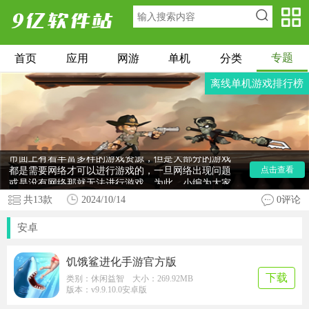
专题
首页
应用
网游
单机
分类
离线单机游戏排行榜
市面上有着丰富多样的游戏资源，但是大部分的游戏
都是需要网络才可以进行游戏的，一旦网络出现问题
点击查看
或是没有网络那就无法进行游戏，为此，小编为大家
带来了
离线单机游戏排行榜
，这里有地铁跑酷，火柴
共
13
款
2024/10/14
0评论
人战争遗产，汤姆猫跑酷，滑雪大冒险，贪婪洞窟，
保卫萝卜，植物大战僵尸等，每一款都有着不同的特
安卓
点，感兴趣的小伙伴快来下载体验吧。
饥饿鲨进化手游官方版
下载
类别：休闲益智 大小：269.92MB
版本：v9.9.10.0安卓版