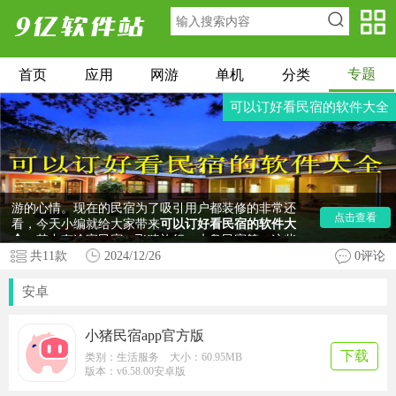
专题
首页
应用
网游
单机
分类
可以订好看民宿的软件大全
在出去旅游时，一个好看的居住地可以大大的提升旅
游的心情。现在的民宿为了吸引用户都装修的非常还
点击查看
看，今天小编就给大家带来
可以订好看民宿的软件大
全
，其中有途家民宿，飞猪旅行，木鸟民宿等，这些
软件中都有着许多不同风格的民宿，都非常的好看。
共
11
款
2024/12/26
0评论
有需要的朋友快来本站下载软件使用吧。
安卓
小猪民宿app官方版
下载
类别：生活服务 大小：60.95MB
版本：v6.58.00安卓版