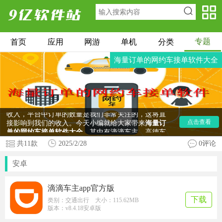
专题
首页
应用
网游
单机
分类
海量订单的网约车接单软件大全
很多朋友会选择在下班时间来兼职网约车司机来增加
收入，平台中订单的数量是我们非常关注的，这将直
接影响到我们的收入。今天小编就给大家带来
海量订
点击查看
单的网约车接单软件大全
，其中有滴滴车主、高德车
主、t3出行车主等，在这些软件中都有着海量的订
共
11
款
2025/2/28
0评论
单，它们可以很好的帮助你提升收入。有需要的朋友
快来下载软件使用吧。
安卓
滴滴车主app官方版
下载
类别：交通出行 大小：115.62MB
版本：v8.4.18安卓版