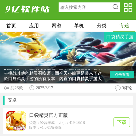
专题
首页
应用
网游
单机
分类
口袋精灵手游
口袋精灵手游
是一款以精灵宝可梦为主题的养成战斗
手游，玩家们将在游戏中去结识一个个熟悉的宝可梦
精灵，像咱们最爱的皮卡丘和水箭龟都在里面，你也
将化身精灵召唤师，去世界的各个角落收集不同种类
的宝可梦，并且将其搭配在一起，组成自己的阵容，
去挑战其他的精灵召唤师，而今天小编更是带来了这
点击查看
款口袋精灵手游的所有版本，内置的
口袋精灵手游大
全
中就包含了官服以及各个渠道服，也包含了折扣版
共
23
款
2025/3/17
0评论
本，非常适合喜欢宝可梦的玩家们进行畅玩，快来下
载看看吧！
安卓
口袋精灵官方正版
下载
类别：经营养成 大小：419.08MB
版本：v1.0.01安卓版