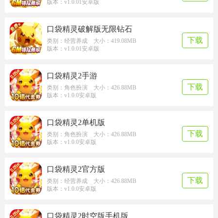
版本：v1.0.01安卓版
口袋精灵破解版无限钻石
下载
类别：经营养成 大小：419.08MB
版本：v1.0.01安卓版
口袋精灵2手游
下载
类别：角色扮演 大小：426.88MB
版本：v1.0.0安卓版
口袋精灵2单机版
下载
类别：角色扮演 大小：426.88MB
版本：v1.0.0安卓版
口袋精灵2官方版
下载
类别：经营养成 大小：426.88MB
版本：v1.0.0安卓版
口袋精灵2时空版手机版