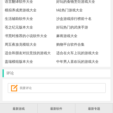
语言翻译软件大全
好玩的食物烹饪游戏大全
模拟养成类游戏大全
b站热门游戏大全
生活辅助软件大全
沙盒游戏排行榜前十名
苍之纪元版本大全
好玩热门的武侠手游
书荒时推荐的小说软件大全
麻将游戏大全
周五夜放克模组大全
购物平台软件合集
适合和朋友对抗竞技的游戏大
适合在火车上玩的游戏大全
全
盖瑞模组版本大全
中年男人喜欢玩的游戏大全
评论
最新游戏
最新软件
最新专题