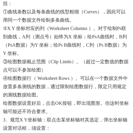
括：
①曲线条数以及每条曲线的线型粗细（Curves），因此可以
用同一个数据文件绘制多条曲线。
②X Y 坐标对应的列（Worksheet Columns ）。对于绘制ρs联
剖曲线，A列（测点号）始终为X 坐标；绘ρsA曲线时，B列
（ρsA数据）为Y 坐标；绘ρs B曲线时，C列（ρs B数据）为
Y 坐标。
③绘图数据截止范围（Clip Limits）。（超过一定数值的数据
点可以不参加绘图）
④绘图数据行（ Worksheet Rows ）。可以在一个数据文件中
放置多条测线的数据，通过限制绘图数据行，限定只用规定
的测线数据绘图。
绘图数据设置好后，点击OK按钮，即出现图形。但这时坐标
轴可能还不符合要求。
3、规范X Y坐标轴：双点击某坐标轴对其选定，弹出坐标轴
设置对话框，须设置：