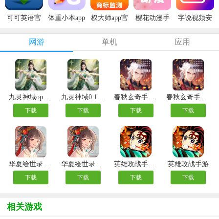
可可英语官
体重小本app
权大师app官
樱花动漫手
字说视频安
方版
安卓版
方版
机版
卓版
网游
单机
应用
九灵神域oppo版
九灵神域0.1折版
春秋玄奇手游最新版
春秋玄奇手游官方版
下载
下载
下载
下载
华夏绘世录2025最新版
华夏绘世录官方版
英雄攻战手游官方版
英雄攻战手游
下载
下载
下载
下载
相关游戏