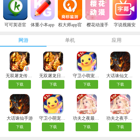
可可英语官
体重小本app
权大师app官
樱花动漫手
字说视频安
方版
安卓版
方版
机版
卓版
网游
单机
应用
无双屠龙传奇手游
无双屠龙日送200真充版
守卫小萌宠吧(0.1折开局送裂空座)
大话诛仙文字版
下载
下载
下载
下载
大话诛仙手游
守卫小萌宠吧手游
功夫之夜最新版本
功夫之夜手游内购版
下载
下载
下载
下载