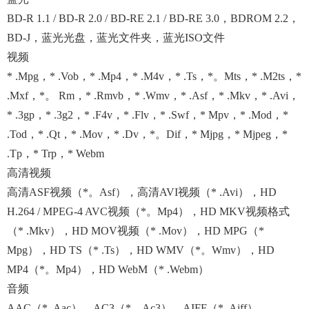
BD-R 1.1 / BD-R 2.0 / BD-RE 2.1 / BD-RE 3.0，BDROM 2.2，
BD-J，蓝光光盘，蓝光文件夹，蓝光ISO文件
视频
* .mpg，* .vob，* .mp4，* .m4v，* .ts，*。mts，* .m2ts，*
.mxf，*。 Rm，* .rmvb，* .wmv，* .asf，* .mkv，* .avi，
* .3gp，* .3g2，* .f4v，* .flv，* .swf，* Mpv，* .mod，*
.tod，* .qt，* .mov，* .dv，*。dif，* Mjpg，* Mjpeg，*
.tp，* Trp，* Webm
高清视频
高清ASF视频（*。asf），高清AVI视频（* .avi），HD
H.264 / MPEG-4 AVC视频（*。mp4），HD MKV视频格式
（* .mkv），HD MOV视频（* .mov），HD MPG（*
Mpg），HD TS（* .ts），HD WMV（*。wmv），HD
MP4（*。mp4），HD WebM（* .webm）
音频
AAC（* .Aac），AC3（*。Ac3），AIFF（* .Aiff），