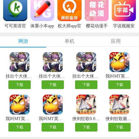
可可英语官
体重小本app
权大师app官
樱花动漫手
字说视频安
方版
安卓版
方版
机版
卓版
网游
单机
应用
挂出个大侠变态版
挂出个大侠0.05折
挂出个大侠内购版
我叫MT英雄杀内测版
下载
下载
下载
下载
我叫MT英雄杀手游
我叫MT英雄杀公益服
侠剑狂歌0.05折千元福利版
侠剑狂歌最新版
下载
下载
下载
下载