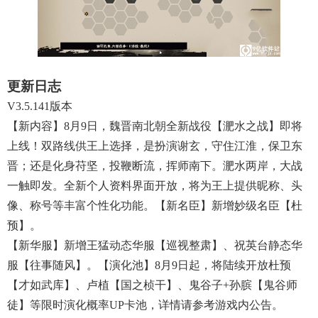
更新日志
V3.5.141版本
【新内容】8月9日，魏晋南北朝全新战役【淝水之战】即将
上线！双路线供王上选择，是扮演谢玄，守住江淮，保卫东
晋；还是化身苻坚，投鞭断流，挥师南下。淝水两岸，大战
一触即发。全新个人资料界面开放，将为王上提供昵称、头
像、称号等丰富个性化功能。【新名臣】新增妙级名臣【杜
预】。
【新华服】新增王猛动态华服【巡视整肃】、祝英台静态华
服【往事随风】。【演化池】8月9日起，将陆续开放杜预
【才如武库】、卢植【国之桢干】、鬼谷子+孙膑【鬼谷师
徒】等限时演化概率UP卡池，详情请参考游戏内公告。