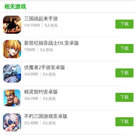
相关游戏
三国战起来手游
下载
118.33MB
8
人在玩
新世纪福音战士OL安卓版
下载
758MB
8
人在玩
伏魔者2手游安卓版
下载
314.9MB
8
人在玩
精灵契约安卓版
下载
164.1MB
8
人在玩
不朽三国游戏安卓版
下载
212.4MB
8
人在玩