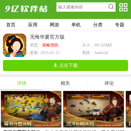
首页
应用
网游
单机
分类
专题
无悔华夏官方版
类型：
策略塔防
大小：991.83MB
更新: 2025-01-13
系统：Android
点击下载
详情
相关
评论