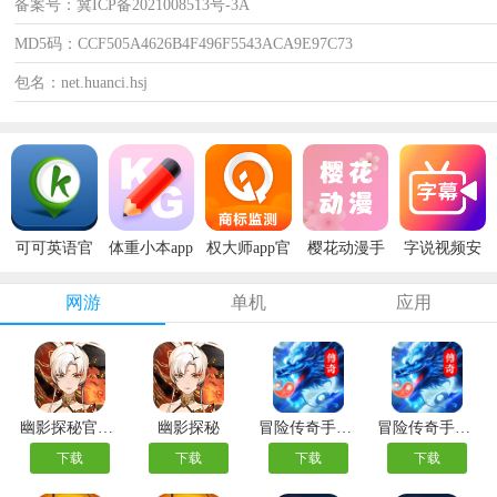
备案号：冀ICP备2021008513号-3A
MD5码：CCF505A4626B4F496F5543ACA9E97C73
包名：net.huanci.hsj
可可英语官
体重小本app
权大师app官
樱花动漫手
字说视频安
方版
安卓版
方版
机版
卓版
网游
单机
应用
幽影探秘官方版
幽影探秘
冒险传奇手游最新版
冒险传奇手游官方版
下载
下载
下载
下载