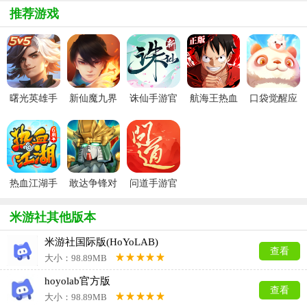
推荐游戏
曙光英雄手
新仙魔九界
诛仙手游官
航海王热血
口袋觉醒应
游官方最新
波克城市官
服
航线官服
用宝版本
版
方正版
热血江湖手
敢达争锋对
问道手游官
游官方正版
决官服
服
米游社其他版本
米游社国际版(HoYoLAB)
查看
大小：98.89MB
hoyolab官方版
查看
大小：98.89MB