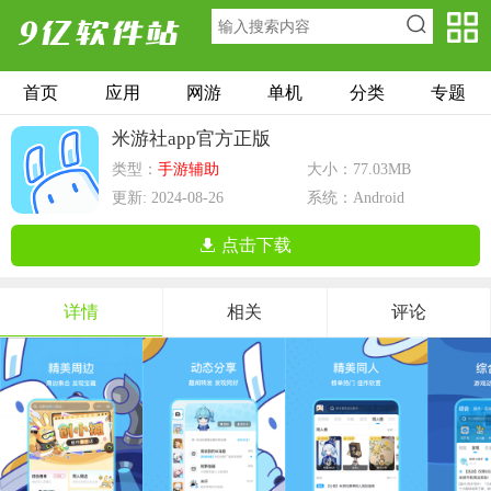
首页
应用
网游
单机
分类
专题
米游社app官方正版
类型：
手游辅助
大小：77.03MB
更新: 2024-08-26
系统：Android
点击下载
详情
相关
评论