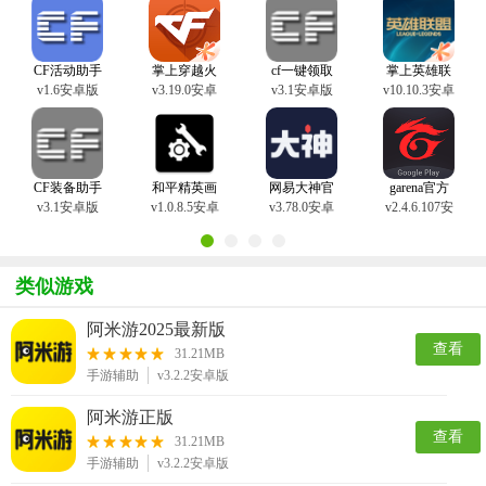
米游社、网易大神、cf一键领取助手、掌上英雄联盟等等，让玩家更好
地享受游戏乐趣。
CF活动助手
掌上穿越火
cf一键领取
掌上英雄联
最新版
线app官方版
助手手机版
盟app官方版
v1.6安卓版
v3.19.0安卓
v3.1安卓版
v10.10.3安卓
版
版
CF装备助手
和平精英画
网易大神官
garena官方
2手机版(cf
质助手120帧
方正版
正版
v3.1安卓版
v1.0.8.5安卓
v3.78.0安卓
v2.4.6.107安
装备助手一
版
版
卓版
键领取)
类似游戏
阿米游2025最新版
查看
31.21MB
手游辅助
v3.2.2安卓版
阿米游正版
查看
31.21MB
手游辅助
v3.2.2安卓版