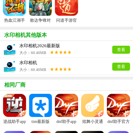
热血江湖手
敢达争锋对
问道手游官
游官方正版
决官服
服
水印相机其他版本
水印相机2026最新版
查看
大小：60.40MB
水印相机
查看
大小：60.40MB
相同厂商
逆战助手app
tim最新版
dnf助手app
炫舞小灵通
dnf助手官方
官方版
正版