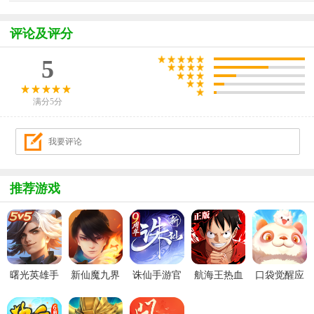
评论及评分
5
满分5分
推荐游戏
曙光英雄手
新仙魔九界
诛仙手游官
航海王热血
口袋觉醒应
游官方最新
波克城市官
服
航线官服
用宝版本
版
方正版