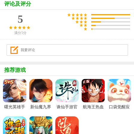
评论及评分
5
满分5分
推荐游戏
曙光英雄手
新仙魔九界
诛仙手游官
航海王热血
口袋觉醒应
游官方最新
波克城市官
服
航线官服
用宝版本
版
方正版