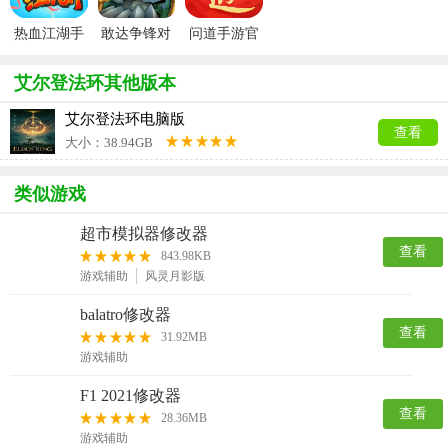
热血江湖手
敢达争锋对
问道手游官
游官方正版
决官服
服
艾尔登法环其他版本
艾尔登法环电脑版
查看
大小：38.94GB
类似游戏
超市模拟器修改器
查看
843.98KB
游戏辅助
风灵月影版
balatro修改器
查看
31.92MB
游戏辅助
F1 2021修改器
查看
28.36MB
游戏辅助