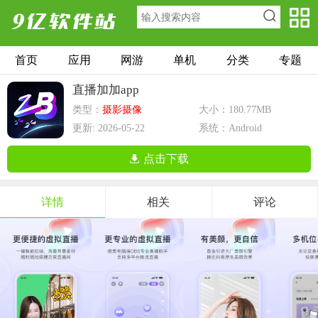
首页
应用
网游
单机
分类
专题
直播加加app
类型：
摄影摄像
大小：180.77MB
更新: 2026-05-22
系统：Android
点击下载
详情
相关
评论