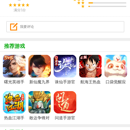
满分5分
推荐游戏
曙光英雄手
新仙魔九界
诛仙手游官
航海王热血
口袋觉醒应
游官方最新
波克城市官
服
航线官服
用宝版本
版
方正版
热血江湖手
敢达争锋对
问道手游官
游官方正版
决官服
服