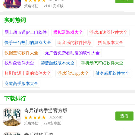
287.48MB
策略塔防
v1.0.1安卓版
实时热词
网上超市送货上门软件
模拟器游戏大全
游戏加速器软件大全
快手平台热门的游戏大全
听音乐的软件推荐
抖音版本大全
数据查询软件大全
无广告免费看动漫的软件大全
找对象软件大全
碧蓝航线版本大全
手机动态壁纸软件大全
短剧资源丰富的软件大全
游戏论坛app大全
健身减肥软件大全
商道高手版本大全
下载排行
奇兵谋略手游官方版
查看
36.55MB
策略塔防
v2.0安卓版
奇兵谋略手游