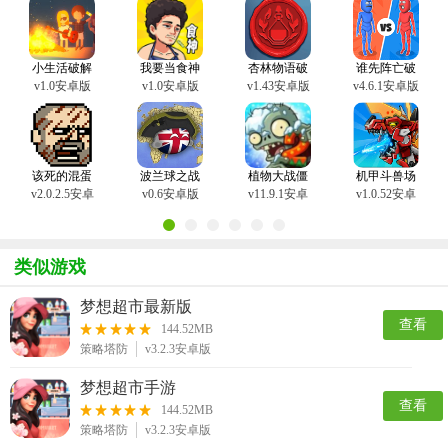
限金币钻石版本、植物大战僵尸的免费内购版本、小生活的内置菜单
版本，喜欢破解游戏的玩家千万不要错过这个合集，赶快下载游戏游
玩吧。
小生活破解
我要当食神
杏林物语破
谁先阵亡破
版游戏(内置
破解版
解版
解版
v1.0安卓版
v1.0安卓版
v1.43安卓版
v4.6.1安卓版
菜单)最新版
该死的混蛋
波兰球之战
植物大战僵
机甲斗兽场
破解版游戏
破解版
尸2无限免费
手游
v2.0.2.5安卓
v0.6安卓版
v11.9.1安卓
v1.0.52安卓
(内置菜单)
内购版本
版
版
版
类似游戏
梦想超市最新版
查看
144.52MB
策略塔防
v3.2.3安卓版
梦想超市手游
查看
144.52MB
策略塔防
v3.2.3安卓版