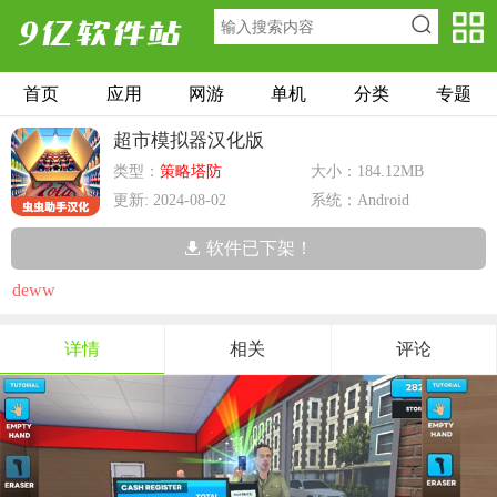
首页
应用
网游
单机
分类
专题
超市模拟器汉化版
类型：
策略塔防
大小：184.12MB
更新: 2024-08-02
系统：Android
软件已下架！
deww
详情
相关
评论