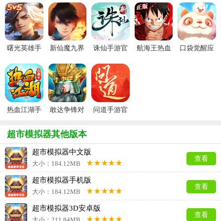
曙光英雄手
新仙魔九界
诛仙手游官
航海王热血
口袋觉醒应
游官方最新
波克城市官
服
航线官服
用宝版本
版
方正版
热血江湖手
敢达争锋对
问道手游官
游官方正版
决官服
服
超市模拟器其他版本
超市模拟器中文版
查看
大小：184.12MB
超市模拟器手机版
查看
大小：184.12MB
超市模拟器3D安卓版
查看
大小：211.84MB