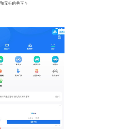
桩和无桩的共享车