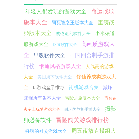
命运战歌
年轻人都爱玩的游戏大全
版本大全
重装战
阿瓦隆之王版本大全
姬版本大全
小米渠道
购物返利软件大全
高画质游戏大
服游戏大全
钢琴软件大全
全
三国回合制手游排
早教软件大全
行榜
卡通风格游戏大全
人气高的游戏
大全
修仙养成类游戏大
美团旗下软件大全
全
bt游戏盒子推荐
街机游戏合集
巅峰
战舰所有版本大全
冒险之旅版本大全
适合在
摄影
火车上玩的游戏大全
耐玩的单机手游大全
冒险闯关游戏排行榜
师必备软件
周五夜放克模组大
好玩的社交游戏大全