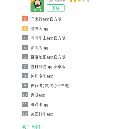
135.44MB /
下载
2
润出行app官方版
3
游侠客app
4
滴滴车主app官方版
5
爱闯闯app
6
百度地图app官方版
7
盈科旅游app安卓版
8
神州专车app
9
神行者(虚拟定位神器)
10
穷游app
11
粤通卡app
12
美团打车app
实时热词