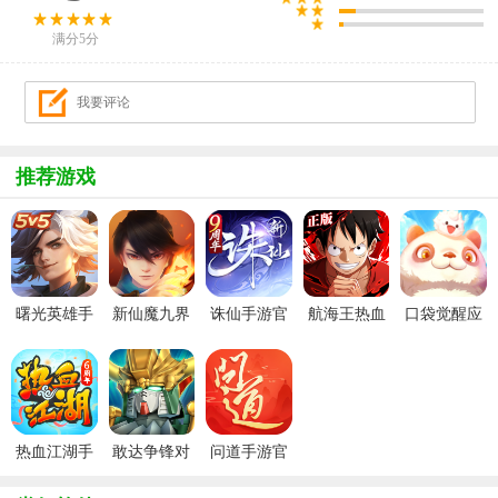
满分5分
推荐游戏
曙光英雄手
新仙魔九界
诛仙手游官
航海王热血
口袋觉醒应
游官方最新
波克城市官
服
航线官服
用宝版本
版
方正版
热血江湖手
敢达争锋对
问道手游官
游官方正版
决官服
服