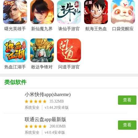
曙光英雄手
新仙魔九界
诛仙手游官
航海王热血
口袋觉醒应
游官方最新
波克城市官
服
航线官服
用宝版本
版
方正版
热血江湖手
敢达争锋对
问道手游官
游官方正版
决官服
服
类似软件
小米快传app(shareme)
查看
35.32MB
系统安全
v3.44.20安卓版
联通云盘app最新版
查看
200.03MB
系统安全
v4.0.4安卓版