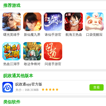
推荐游戏
曙光英雄手
新仙魔九界
诛仙手游官
航海王热血
口袋觉醒应
游官方最新
波克城市官
服
航线官服
用宝版本
版
方正版
热血江湖手
敢达争锋对
问道手游官
游官方正版
决官服
服
皖政通其他版本
皖政通app官方版
查看
大小：168.31MB
类似软件