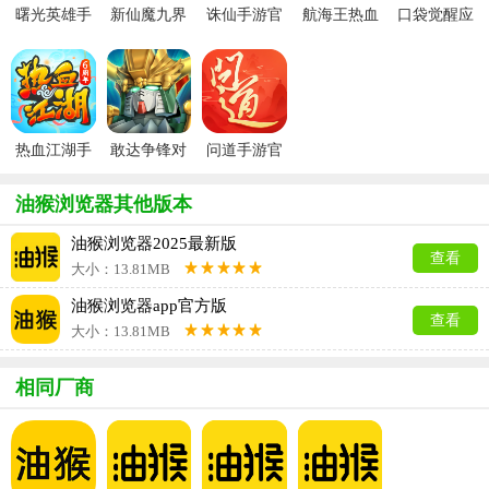
曙光英雄手
新仙魔九界
诛仙手游官
航海王热血
口袋觉醒应
游官方最新
波克城市官
服
航线官服
用宝版本
版
方正版
热血江湖手
敢达争锋对
问道手游官
游官方正版
决官服
服
油猴浏览器其他版本
油猴浏览器2025最新版
查看
大小：13.81MB
油猴浏览器app官方版
查看
大小：13.81MB
相同厂商