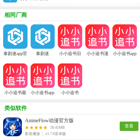
相同厂商
泰剧迷app官
泰剧迷
小小追书旧
小小追书漫
小小追书app
方版(泰圈)
app(泰圈)
版本
画官方免费
官方正版
版
小小追书最
小小追书app
小小追书
新版本
免费版
类似软件
AnimeFlow动漫官方版
查看
50.41MB
影音播放
v1.7.6安卓版