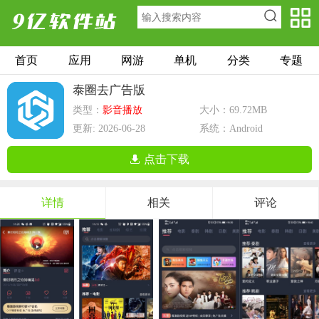
首页
应用
网游
单机
分类
专题
泰圈去广告版
类型：
影音播放
大小：69.72MB
更新: 2026-06-28
系统：Android
点击下载
详情
相关
评论