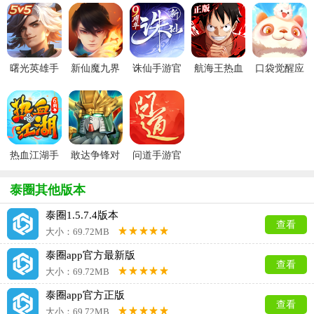
曙光英雄手
新仙魔九界
诛仙手游官
航海王热血
口袋觉醒应
游官方最新
波克城市官
服
航线官服
用宝版本
版
方正版
热血江湖手
敢达争锋对
问道手游官
游官方正版
决官服
服
泰圈其他版本
泰圈1.5.7.4版本
查看
大小：69.72MB
泰圈app官方最新版
查看
大小：69.72MB
泰圈app官方正版
查看
大小：69.72MB