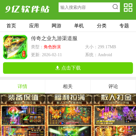
首页
应用
网游
单机
分类
专题
传奇之业九游渠道服
类型：
角色扮演
大小：299.17MB
更新: 2026-02-11
系统：Android
点击下载
详情
相关
评论