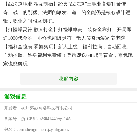
【战法道职业 相互制衡】经典“战法道”三职业高爆打金传
奇。战士的刚猛、法师的爆发、道士的全能仍是核心战斗逻
辑，职业之间相互制衡。
【打怪爆灵符 散人打金】打怪爆率高，装备全靠打。开局即
送1000代金券，小怪也能爆灵符。散人传奇玩家的养老院！
【福利全拉满 零氪爽玩】新人上线，福利拉满；自动回收、
自动拾取、终身福利免费领！登录即送648起号盲盒，零氪玩
家也能爽玩！
收起内容
游戏信息
开发者：杭州盛妙网络科技有限公司
备案号：浙ICP备2023041440号-14A
包名：com.shengmiao.cqzy.aligames