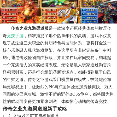
传奇之业九游渠道服
是一款深度还原经典体验的横屏传
奇
竞技手游
，精准捕捉了那个热血年代的灵魂。游戏不仅复
现了战法道三大职业的鲜明特色与技能体系，更将打金这一
核心乐趣融入现代游戏框架。在这里所有非绑定装备与材料
均可通过击败怪物自由获取，并直接在玩家间交易，构建起
一个充满活力的真实经济系统。无论是散人玩家通过勤奋刷
怪积累财富，还是行会组织垄断资源点，都能找到属于自己
的生财之道。传奇之业游戏采用横屏操作模式，技能键位布
局更容易上手，让激烈的PK与打宝体验更加流畅爽快。万人
同图的沙巴克攻城、激情不断的野外BOSS争夺，都将因为利
益的驱动而变得更加紧张刺激，体验惊心动魄的传奇竞技。
传奇之业九游渠道服新手攻略
1、进入游戏即可开启福利道具