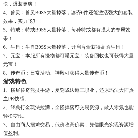
快，爆装更爽！
4、兽灵：兽灵B0SS大量掉落，凑齐6件还能激活强大的套装
效果，实力飞升！
5、特戒：特戒B0SS大量掉落，每种特戒都有强大的专属效
果！
6、生肖：生肖B0SS大量掉落，开启盲盒获得高阶生肖！
7、元宝：本服所有怪物都可爆元宝！装备回收也可获得大量
元宝！
8、传奇币：日常活动、神殿可获得大量传奇币！
游戏特色
1、横屏传奇竞技手游，复刻战法道三职业，还原玛法大陆热
血PK快感。​
2、经典打金玩法拉满，全怪掉落可交易资源，散人零氪也能
轻松变现。​
3、自由商人摆摊交易，低价收高价卖，凭借眼光实现资源增
值盈利。​