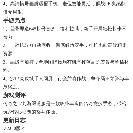
4、高清横屏画质适配手机，走位技能灵活，群战PK爽感翻
倍无局限。​
手游亮点
1、登录即送648起号盲盒，福利拉满，新手开局轻松起步不
费力。​
2、自动拾取+自动回收，彻底解放双手，挂机也能高效积累
资源。​
3、高爆率加持，全地图怪物均有概率掉落高阶装备与珍稀材
料。​
4、沙巴克攻城千人同屏，行会并肩作战，争夺霸主荣誉与丰
厚奖励。
游戏测评
传奇之业九游渠道服是一款职业丰富的传奇竞技手游，带给
玩家惊心动魄的格斗体验。
更新日志
V2.0.0版本