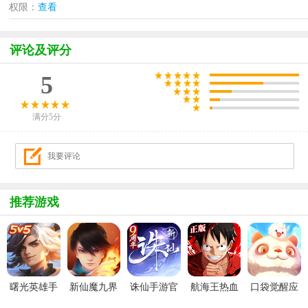
权限：
查看
评论及评分
5
满分5分
推荐游戏
曙光英雄手
新仙魔九界
诛仙手游官
航海王热血
口袋觉醒应
游官方最新
波克城市官
服
航线官服
用宝版本