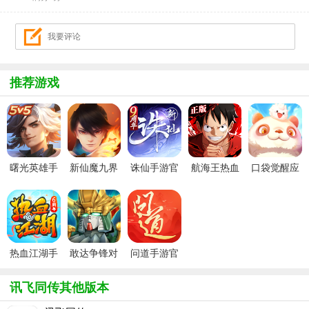
推荐游戏
曙光英雄手
新仙魔九界
诛仙手游官
航海王热血
口袋觉醒应
游官方最新
波克城市官
服
航线官服
用宝版本
版
方正版
热血江湖手
敢达争锋对
问道手游官
游官方正版
决官服
服
讯飞同传其他版本