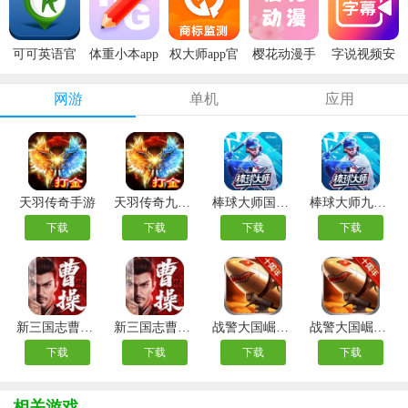
可可英语官
体重小本app
权大师app官
樱花动漫手
字说视频安
方版
安卓版
方版
机版
卓版
网游
单机
应用
天羽传奇手游
天羽传奇九游版
棒球大师国际服
棒球大师九游版
下载
下载
下载
下载
新三国志曹操传手游最新版
新三国志曹操传九游版
战警大国崛起折扣平台版
战警大国崛起龙渊版
下载
下载
下载
下载
相关游戏