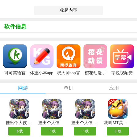
收起内容
软件信息
可可英语官
体重小本app
权大师app官
樱花动漫手
字说视频安
方版
安卓版
方版
机版
卓版
网游
单机
应用
挂出个大侠变态版
挂出个大侠0.05折
挂出个大侠内购版
我叫MT英雄杀内测版
下载
下载
下载
下载