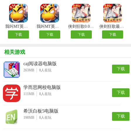
我叫MT英雄杀手游
我叫MT英雄杀公益服
侠剑狂歌0.05折千元福利版
侠剑狂歌最新版
下载
下载
下载
下载
相关游戏
caj阅读器电脑版
下载
263MB
8
人在玩
学而思网校电脑版
下载
111MB
8
人在玩
希沃白板5电脑版
下载
198MB
8
人在玩