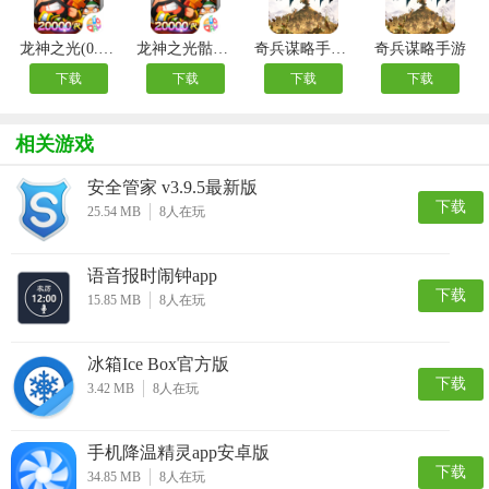
龙神之光(0.05折日送20000代充券)
龙神之光骷髅传奇手游
奇兵谋略手游官方版
奇兵谋略手游
下载
下载
下载
下载
相关游戏
安全管家 v3.9.5最新版
下载
25.54 MB
8
人在玩
语音报时闹钟app
下载
15.85 MB
8
人在玩
冰箱Ice Box官方版
下载
3.42 MB
8
人在玩
手机降温精灵app安卓版
下载
34.85 MB
8
人在玩