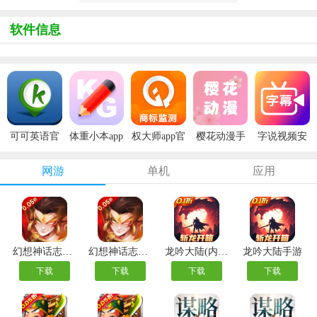
软件信息
可可英语官
体重小本app
权大师app官
樱花动漫手
字说视频安
方版
安卓版
方版
机版
卓版
网游
单机
应用
幻想神话志手游
幻想神话志买断版
龙吟大陆(内置0.1折扣正版放置手游)
龙吟大陆手游
下载
下载
下载
下载