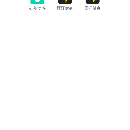
(Roborock)
硅基动感
硬汗健身
硬汗健身
app官方版
app最新版
app