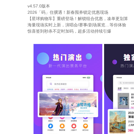
v4.57.0版本
2026「码」住骥遇！新春囤券锁定优惠现场
【星球购物车】重磅登场！解锁组合优惠，凑单更划算
海量现场实时上新，演唱会/赛事/剧场展览…等你体验
惊喜签到秒杀不定时加码，超多活动持续引爆