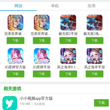
网游
单机
应用
完美世界诸神之战九游版
完美世界诸神之战0.1折
极无双2手游
极无双2免费领吕布版
下载
下载
下载
下载
幻星牌官方版
幻星牌手游
风之海岸0.1折版
风之海岸手游
下载
下载
下载
下载
相关游戏
小小视频app官方版
下载
7.01 MB
8
人在玩