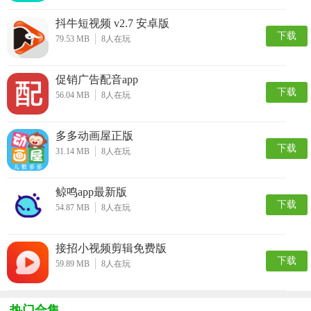
抖牛短视频 v2.7 安卓版
下载
79.53 MB
8
人在玩
促销广告配音app
下载
56.04 MB
8
人在玩
多多动画屋正版
下载
31.14 MB
8
人在玩
鲸鸣app最新版
下载
54.87 MB
8
人在玩
接招小视频剪辑免费版
下载
59.89 MB
8
人在玩
热门合集