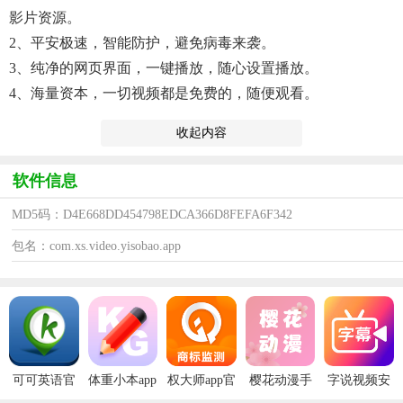
影片资源。
2、平安极速，智能防护，避免病毒来袭。
3、纯净的网页界面，一键播放，随心设置播放。
4、海量资本，一切视频都是免费的，随便观看。
收起内容
软件信息
MD5码：D4E668DD454798EDCA366D8FEFA6F342
包名：com.xs.video.yisobao.app
可可英语官
体重小本app
权大师app官
樱花动漫手
字说视频安
方版
安卓版
方版
机版
卓版