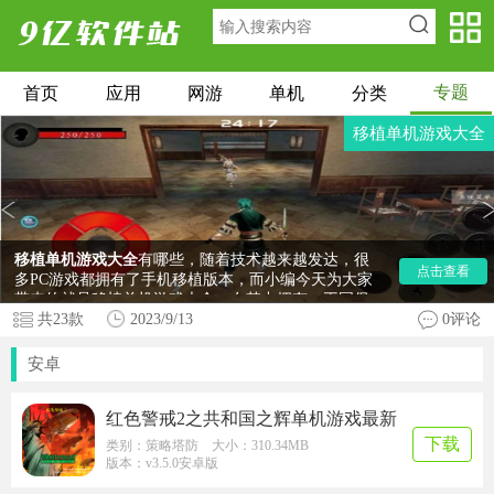
专题
首页
应用
网游
单机
分类
移植单机游戏大全
移植单机游戏大全
有哪些，随着技术越来越发达，很
点击查看
多PC游戏都拥有了手机移植版本，而小编今天为大家
带来的就是移植单机游戏大全，在其中拥有：王国保
卫战、极限国度等等游戏，喜欢这些游戏的朋友就速
共
23
款
2023/9/13
0评论
来本站下载体验吧。
安卓
红色警戒2之共和国之辉单机游戏最新
版
下载
类别：策略塔防 大小：310.34MB
版本：v3.5.0安卓版