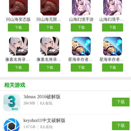
问山海变态版
问山海无限资源版
山海幻境手游
山海幻境手游官方版
下载
下载
下载
下载
像素名将录手游
像素名将录官方版
星海幸存者九游版
星海幸存者手游
下载
下载
下载
下载
相关游戏
3dmax 2016破解版
下载
284 MB
8
人在玩
keyshot11中文破解版
下载
1.07 GB
8
人在玩