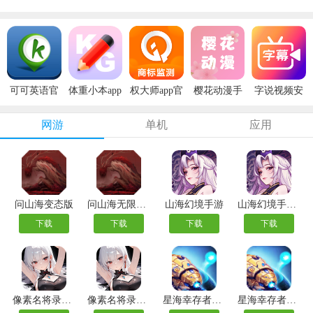
可可英语官
体重小本app
权大师app官
樱花动漫手
字说视频安
方版
安卓版
方版
机版
卓版
网游
单机
应用
问山海变态版
问山海无限资源版
山海幻境手游
山海幻境手游官方版
下载
下载
下载
下载
像素名将录手游
像素名将录官方版
星海幸存者九游版
星海幸存者手游