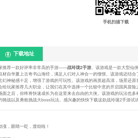
手机扫描下载
下载地址
家推荐一款好评率非常高的手游——
战玲珑2手游
。该游戏是一款大型仙
取材自华夏上古奇书山海经，满足人们对人神合一的憧憬。该游戏还结合
玄幻神秘感十足，增强了游戏的可玩性。该游戏的画质超高清，场景还原
会给玩家推荐几大职业，让我们在其中选择一个比较中意的开启国风冒险
场面之后，你终将快速成长为在这里来去自由的大侠。该游戏的玩法也多
骑战以及勇敢挑战大boss玩法。感兴趣的快快下载这款战玲珑2手游试
动涨，眼睛一眨，渡劫啦！