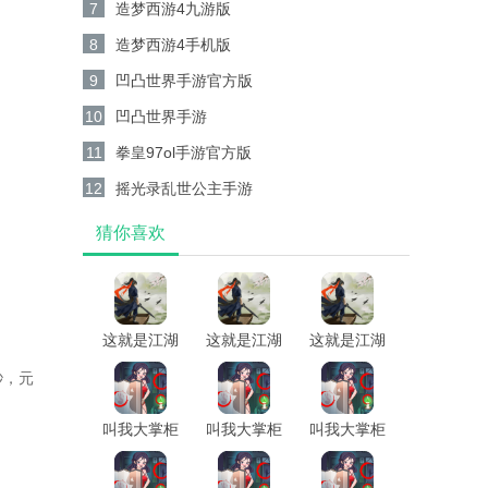
7
造梦西游4九游版
8
造梦西游4手机版
9
凹凸世界手游官方版
10
凹凸世界手游
11
拳皇97ol手游官方版
12
摇光录乱世公主手游
猜你喜欢
这就是江湖
这就是江湖
这就是江湖
官方正版
最新版
手游官方版
秒，元
叫我大掌柜
叫我大掌柜
叫我大掌柜
华为版
手游最新版
手游