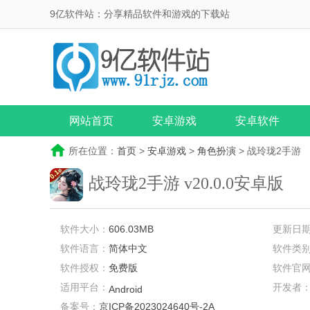
9亿软件站：分享精品软件和游戏的下载站
网站首页
安卓游戏
安卓软件
所在位置：
首页
>
安卓游戏
>
角色扮演
> 战玲珑2手游
战玲珑2手游
v20.0.0安卓版
软件大小：
606.03MB
更新日
软件语言：
简体中文
软件类
软件授权：
免费版
软件官
适用平台：
开发者
Android
备案号：
京ICP备2023024640号-2A