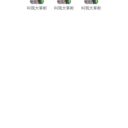
叫我大掌柜
叫我大掌柜
叫我大掌柜
台服
无限元宝
手游官方版