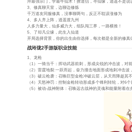
拜最强宗门，学最牛仙术！撩道侣，寻仙缘，逍遥不是说
3、修真聊天室，边聊边修炼
千万道友同服修真，没事聊两句，反正不耽误涨修为
4、多人齐上阵，逍遥渡九州
人多力量大，仙多威力大，组队闯三界，一路横推！
5、了却凡尘缘，此生入仙道
开局选择背景，你的出生由你选择，每次都是全新的修真
战玲珑2手游版职业技能
1、龙枪
（1）一骑当千：挥动武器前刺，形成尖锐的冲击波，对前
（2）雷霆地裂:一跃而起，奋力撞击地面形成地刺冲击波
（3）破云枪袭：召唤巨型金枪冲破云层，从天而降趁其
（4）天怒神罚：控制金枪转动形成多个锋利转轮，对6
（5）被动-战神附体：召唤远古战神的灵魂和能量附着在