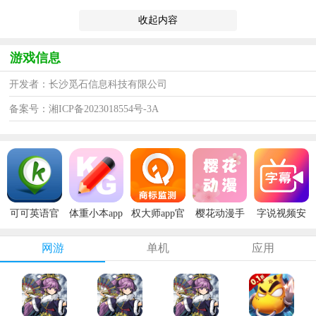
收起内容
游戏信息
开发者：长沙觅石信息科技有限公司
备案号：湘ICP备2023018554号-3A
可可英语官
体重小本app
权大师app官
樱花动漫手
字说视频安
方版
安卓版
方版
机版
卓版
网游
单机
应用