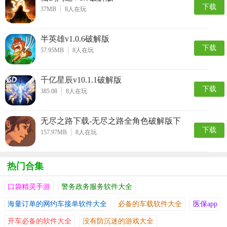
下载
37MB
8
人在玩
半英雄v1.0.6破解版
下载
57.95MB
8
人在玩
千亿星辰v10.1.1破解版
下载
385.08
8
人在玩
无尽之路下载-无尽之路全角色破解版下
下载
载 v1.0
157.97MB
8
人在玩
热门合集
口袋精灵手游
警务政务服务软件大全
海量订单的网约车接单软件大全
必备的车载软件大全
医保app
开车必备的软件大全
没有防沉迷的游戏大全