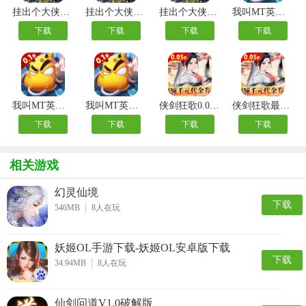
挂出个大侠变态版
挂出个大侠0.05折
挂出个大侠内购版
我叫MT英雄杀内测版
下载
下载
下载
下载
我叫MT英雄杀手游
我叫MT英雄杀公益服
侠剑狂歌0.05折千元福利版
侠剑狂歌最新版
下载
下载
下载
下载
相关游戏
幻灵仙境
下载
546MB
8
人在玩
妖姬OL手游下载-妖姬OL安卓版下载
下载
34.94MB
8
人在玩
仙剑问道V1.0破解版