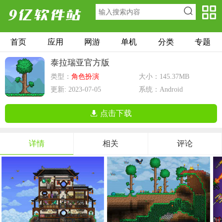
首页
应用
网游
单机
分类
专题
泰拉瑞亚官方版
类型：
角色扮演
大小：145.37MB
更新: 2023-07-05
系统：Android
点击下载
详情
相关
评论