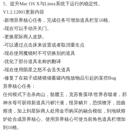
5、提升Mac OS X与Linux系统下运行的稳定性。
V1.2.12801更新内容
-新增异界核心任务，完成任务可增加道具栏至10格。
-现在可以手动开关门。
-更换星际商人皮肤。
-可以通过点击床来设置或者取消重生点
-现在使用魔镜时不可切换别的道具
-优化了部分道具名称的翻译
-现在使用陨星之怒不会丢失道具
-修复了在箱子或猪猪储蓄罐内拖放物品引起的某些bug
异界核心任务：
任何模式下击杀肉山，骷髅王，克苏鲁藻球/世界吞噬者，邪
神水母可获得新道具污秽汁液，怪异鳞片，恐惧獠牙，扭曲
熔渣，加上到星际商人处用金币购买的融合模组，到地狱熔
炉处合成异界核心。使用异界核心可使当前角色道具栏增加
到10格。