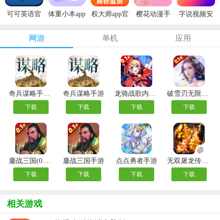
可可英语官
体重小本app
权大师app官
樱花动漫手
字说视频安
方版
安卓版
方版
机版
卓版
网游
单机
应用
奇兵谋略手游官方版
奇兵谋略手游
龙骑战歌内购版
破雪刃无限代金券版
下载
下载
下载
下载
鏖战三国(0.1折送万元红包)
鏖战三国手游
点点勇者手游
无双屠龙传奇手游
下载
下载
下载
下载
相关游戏