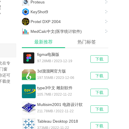
Proteus
KeyShot9
Protel DXP 2004
MedCalc中文(医学统计软件)
最新推荐
热门标签
figma电脑版
下载
97.28MB / 2023-12-19
此在专
门窗
3d溜溜网官方版
你还可
下载
197.55MB / 2023-12-06
下载使
type3中文 雕刻软件
下载
105.7MB / 2022-11-22
Multisim2001 电路设计软
下载
件
211.78MB / 2022-11-22
Tableau Desktop 2018
下载
373MB / 2022-11-22