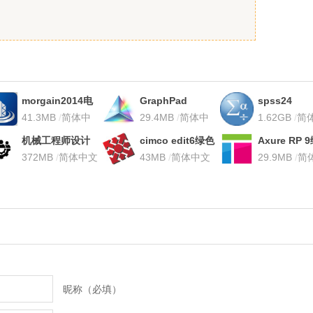
morgain2014电
GraphPad
spss24
脑版
41.3MB
/
简体中
Prism8
29.4MB
/
简体中
1.62GB
/
简
文
文
文
机械工程师设计
cimco edit6绿色
Axure RP 
手册电子版
372MB
/
简体中文
中文版
43MB
/
简体中文
中文
29.9MB
/
简
文
昵称（必填）