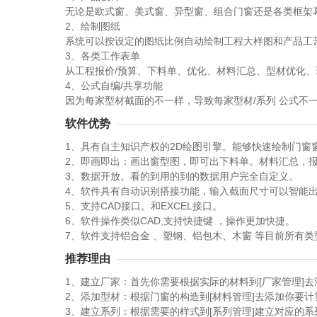
无论是欧式窗、美式窗、异型窗、组合门窗还是各类框架幕
2、绘制图纸
系统可以按设定的图纸比例自动绘制工程大样图和产品工艺
3、各类工作表单
从工程报价/预算、下料单、优化、材料汇总、型材优化、玻
4、公式自编/共享功能
因为每家型材截面的不一样，导致每家型材/系列 公式不
软件优势
1、具有自主知识产权的2D绘图引擎。能够快速绘制门窗
2、即画即出：画出窗型图，即可出下料单。材料汇总，
3、数据开放。看的到用的到的数据用户完全自定义。
4、软件具有自动识别搭接功能，输入截面尺寸可以智能
5、支持CAD接口。和EXCEL接口。
6、软件操作类似CAD,支持快捷键 ，操作更加快捷。
7、软件支持铝合金 、塑钢、铝包木、木窗 等目前所有类
推荐理由
1、建立厂家：首先你需要根据实际的材料到[厂家管理]
2、添加型材：根据门窗的构造到[材料管理]去添加你要
3、建立系列：根据需要的样式到[系列管理]建立对应的系