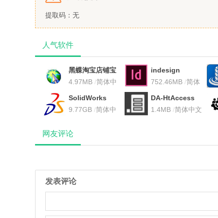
提取码：无
人气软件
黑蝶淘宝店铺宝
indesign
贝复制专家电脑
4.97MB
/
简体中
cc2017电脑版
752.46MB
/
简体
版
文
中文
SolidWorks
DA-HtAccess
2016
9.77GB
/
简体中
1.4MB
/
简体中文
文
网友评论
发表评论