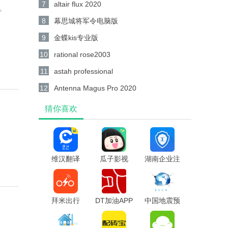
7
altair flux 2020
。
8
幕思城将军令电脑版
9
金蝶kis专业版
10
rational rose2003
11
astah professional
12
Antenna Magus Pro 2020
猜你喜欢
维汉翻译
瓜子影视
湖南企业注
app
app官方版
册登记app
最新版
拜米出行
DT加油APP
中国地震预
app
警app官方
版