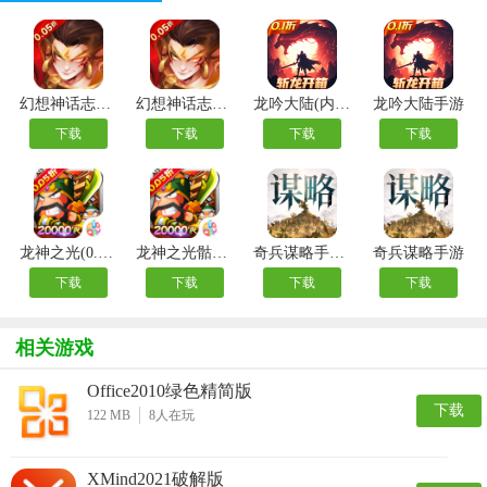
幻想神话志手游
幻想神话志买断版
龙吟大陆(内置0.1折扣正版放置手游)
龙吟大陆手游
下载
下载
下载
下载
龙神之光(0.05折日送20000代充券)
龙神之光骷髅传奇手游
奇兵谋略手游官方版
奇兵谋略手游
下载
下载
下载
下载
相关游戏
Office2010绿色精简版
下载
122 MB
8
人在玩
XMind2021破解版