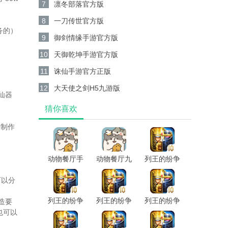
7
凛冬部落官方版
8
一刀传世官方版
务的）
9
御剑情缘手游官方版
10
天御乾坤手游官方版
11
诛仙手游官方正版
12
大天使之剑H5九游版
仙器
猜你喜欢
去制作
动物餐厅手
动物餐厅九
列王的纷争
机版
游版
果盘版
可以分
列王的纷争
列王的纷争
列王的纷争
造要
官方正版
怀旧服
也可以