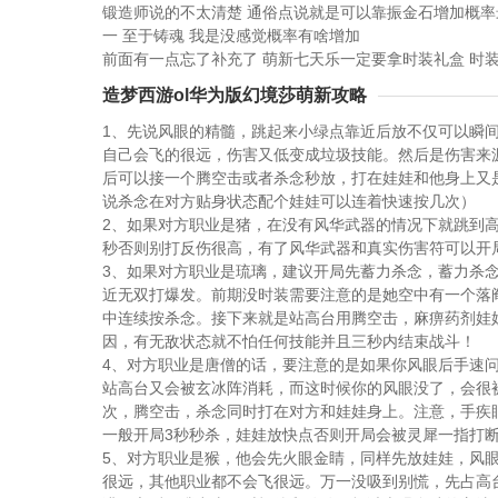
锻造师说的不太清楚 通俗点说就是可以靠振金石增加概率
一 至于铸魂 我是没感觉概率有啥增加
前面有一点忘了补充了 萌新七天乐一定要拿时装礼盒 时
造梦西游ol华为版幻境莎萌新攻略
1、先说风眼的精髓，跳起来小绿点靠近后放不仅可以瞬
自己会飞的很远，伤害又低变成垃圾技能。然后是伤害来
后可以接一个腾空击或者杀念秒放，打在娃娃和他身上又
说杀念在对方贴身状态配个娃娃可以连着快速按几次）
2、如果对方职业是猪，在没有风华武器的情况下就跳到
秒否则别打反伤很高，有了风华武器和真实伤害符可以开
3、如果对方职业是琉璃，建议开局先蓄力杀念，蓄力杀
近无双打爆发。前期没时装需要注意的是她空中有一个落
中连续按杀念。接下来就是站高台用腾空击，麻痹药剂娃
因，有无敌状态就不怕任何技能并且三秒内结束战斗！
4、对方职业是唐僧的话，要注意的是如果你风眼后手速
站高台又会被玄冰阵消耗，而这时候你的风眼没了，会很
次，腾空击，杀念同时打在对方和娃娃身上。注意，手疾
一般开局3秒秒杀，娃娃放快点否则开局会被灵犀一指打
5、对方职业是猴，他会先火眼金睛，同样先放娃娃，风眼
很远，其他职业都不会飞很远。万一没吸到别慌，先占高