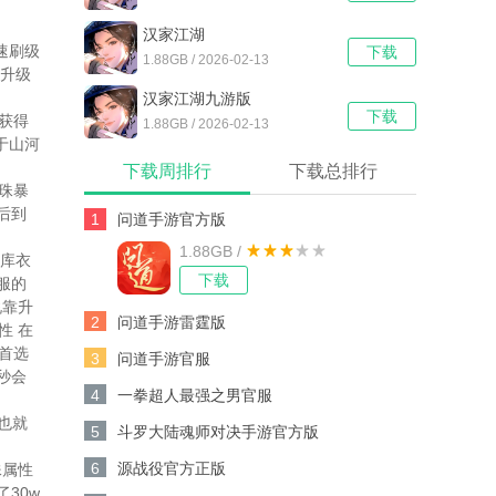
汉家江湖
速刷级
下载
1.88GB / 2026-02-13
经升级
汉家江湖九游版
下载
获得
1.88GB / 2026-02-13
于山河
下载周排行
下载总排行
珠暴
后到
1
问道手游官方版
1.88GB /
宝库衣
下载
服的
说靠升
2
问道手游雷霆版
性 在
首选
3
问道手游官服
秒会
4
一拳超人最强之男官服
也就
5
斗罗大陆魂师对决手游官方版
6
源战役官方正版
殊属性
30w