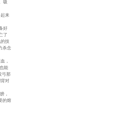
。吸
备起来
备好
亡了
低的技
力杀念
回血，
也能
没弓那
别背对
翅膀，
要的熔