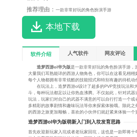
推荐理由：
一款非常好玩的角色扮演手游
本地下载
人气软件
网友评论
软件介绍
造梦西游ol华为版
是一款非常好玩的角色扮演手游，
大量我们耳熟能详的西游人物角色，你可以在这看见栩栩
每个人物都拥有非常炫酷的技能招式和特别有趣的待机动作
在玩法上，造梦西游ol设计了超多的PVP竞技玩法
斗，每种玩法都足以让你热血沸腾。不仅如此，针对武器
玩法，玩家们对自己的武器不满意的可以自行打造一个或
多精彩的故事剧情和趣味玩法等你来探索体验哦。除此之
的西游之旅更加顺畅，喜欢的小伙伴们就赶紧来体验一个
造梦西游ol华为版萌新入门到入坟发育思路
首先欢迎新玩家入坑或者老玩家回坑，这也是一款即将十