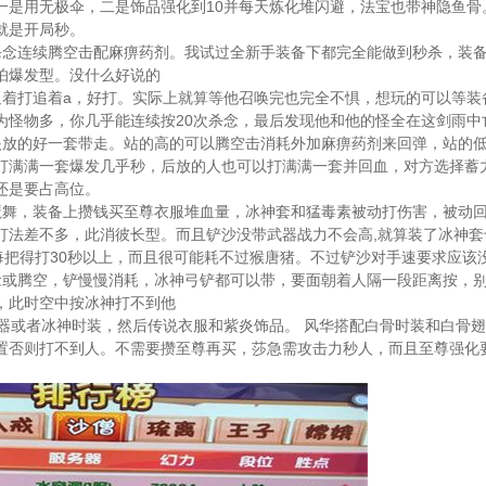
一是用无极伞，二是饰品强化到10并每天炼化堆闪避，法宝也带神隐鱼骨
就是开局秒。
杀念连续腾空击配麻痹药剂。我试过全新手装备下都完全能做到秒杀，装
怕爆发型。没什么好说的
追着打追着a，好打。实际上就算等他召唤完也完全不惧，想玩的可以等装
为怪物多，你几乎能连续按20次杀念，最后发现他和他的怪全在这剑雨中
眼放的好一套带走。站的高的可以腾空击消耗外加麻痹药剂来回弹，站的
打满满一套爆发几乎秒，后放的人也可以打满满一套并回血，对方选择蓄
还是要占高位。
魔舞，装备上攒钱买至尊衣服堆血量，冰神套和猛毒素被动打伤害，被动
打法差不多，此消彼长型。而且铲沙没带武器战力不会高,就算装了冰神套
每把得打30秒以上，而且很可能耗不过猴唐猪。不过铲沙对手速要求应该
念或腾空，铲慢慢消耗，冰神弓铲都可以带，要面朝着人隔一段距离按，
，此时空中按冰神打不到他
器或者冰神时装，然后传说衣服和紫炎饰品。 风华搭配白骨时装和白骨
置否则打不到人。不需要攒至尊再买，莎急需攻击力秒人，而且至尊强化