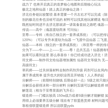
战力了 也将开启真正的造梦核心地图和后期核心玩法
极北之地和仙器！踏上真正的修仙之路！
济北任务链比较繁琐 基本需要一个月左右才可以完成（除
别的极北任务也没啥可说的 材料可以找其他玩家赠送 每日
既然短时间进不去济北那就讲一讲装备套娃之路吧 魂器—
传说——高中（魂器渡劫而来 可问仙）
至尊——专科（有自己独立的一套养成系统）（可以把传说
120%）（可以专升本渡劫为仙器 一飞渡中品仙器 二飞
仙器——本科（独立的一套养成系统）（和至尊一样的传承套
分为下——中——上——玄——尊！总共五品！仙器拥有特
如果可以看到这里 那么恭喜你！你已经成功进入济北！
符文师——制作符文给仙器增加属性 仙器符文等级为 无
高级符文）
草药师——过关掉落材料去制作药剂升级 药剂可以在局
属于养成简单 提升也大的职业而且开销低！人人养的起
分解师——（前期特别烧钱 后期会好一点）5级之前只能
分解后会获得冰和一部分材料 分解到五级可以解锻造师 
解莲花（相当于至尊里面的飞升石）
锻造师——门槛比较高 150w战力或者5级分解才能解锁
用得上必须要养五级分解 现在有了联盟悬赏师 材料问题
靠租借联盟锻造师 所以说联盟yyds