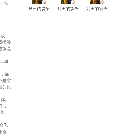
行一换
列王的纷争
列王的纷争
列王的纷争
折扣端
微博版
百度版
释放，
双攒够
也就是
除非能
眼，靠
不是空
器的原
耗你。
好几
3以上
会飞
用蓄