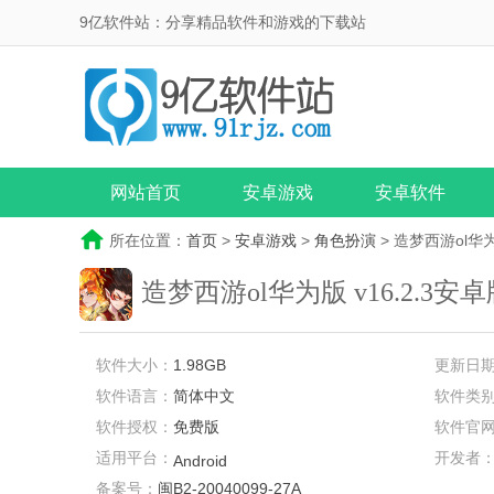
9亿软件站：分享精品软件和游戏的下载站
网站首页
安卓游戏
安卓软件
所在位置：
首页
>
安卓游戏
>
角色扮演
> 造梦西游ol华
造梦西游ol华为版
v16.2.3安
软件大小：
1.98GB
更新日
软件语言：
简体中文
软件类
软件授权：
免费版
软件官
适用平台：
开发者
Android
备案号：
闽B2-20040099-27A