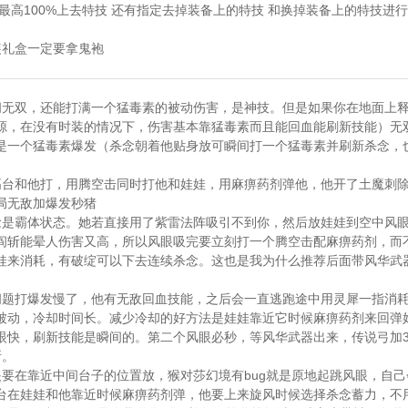
最高100%上去特技 还有指定去掉装备上的特技 和换掉装备上的特技进
装礼盒一定要拿鬼袍
间无双，还能打满一个猛毒素的被动伤害，是神技。但是如果你在地面上
源，在没有时装的情况下，伤害基本靠猛毒素而且能回血能刷新技能）无
是一个猛毒素爆发（杀念朝着他贴身放可瞬间打一个猛毒素并刷新杀念，
高台和他打，用腾空击同时打他和娃娃，用麻痹药剂弹他，他开了土魔刺
局无敌加爆发秒猪
念是霸体状态。她若直接用了紫雷法阵吸引不到你，然后放娃娃到空中风
阎斩能晕人伤害又高，所以风眼吸完要立刻打一个腾空击配麻痹药剂，而
娃来消耗，有破绽可以下去连续杀念。这也是我为什么推荐后面带风华武
问题打爆发慢了，他有无敌回血技能，之后会一直逃跑途中用灵犀一指消
被动，冷却时间长。减少冷却的好方法是娃娃靠近它时候麻痹药剂来回弹
眼快，刷新技能是瞬间的。第二个风眼必秒，等风华武器出来，传说弓加
断。
要在靠近中间台子的位置放，猴对莎幻境有bug就是原地起跳风眼，自己
台在娃娃和他靠近时候麻痹药剂弹，他要上来旋风时候选择杀念蓄力，不