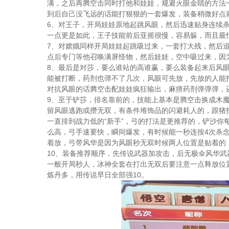
满，之后再腾空击同时打他和娃娃，规避火眼金睛的方法
到后自己没飞远的话能打狠狠的一套爆发，装备稍微好点
6、对王子，开局娃娃原地起跳风眼，然后迅速贴身连续
一点更是如此，王子技能前后亚摇很慢，容易躲，而且最
7、对嫦娥同样开局娃娃起跳吸过来，一套打大残，然后
点后专门等他召唤满屏怪物，然后娃娃，空中吸过来，因
8、最后是对莎，要么谁站的高谁赢，要么装备起来后风
能被打断，药剂也弹不了几次，风眼可先放，先放的人能
对抗风眼的话腾空击配娃娃疯狂输出，麻痹药剂弹弹弹，
9、至于铲莎，排名靠前的，技能上基本是腾空击换成木
留风眼逃跑或攒无双，有条件堆饰品的闪避耗人的，跟猪
一直排到战力低的“新手”，弓的打法是更推荐的，铲沙你
么高，弓手速要快，瞬间爆发，有时候能一秒连按4次杀
着放，弓带风华是因为风眼秒无双时候两人位置是贴着的
10、装备推荐顺序，先传说武器加攻击，后无极伞风华武
一般开局秒人，冰神全套在打出无双后要注意一点释放位
炼丹多，用传说早日全部强10。