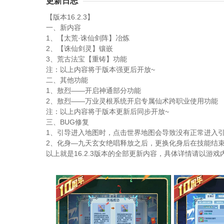
更新日志
【版本16.2.3】
一、新内容
1、【太荒·诛仙剑阵】冶炼
2、【诛仙剑灵】镶嵌
3、荒古法宝【重铸】功能
注：以上内容将于版本强更后开放~
二、其他功能
1、敖烈——开启神通部分功能
2、敖烈——万业灵根系统开启专属仙术跨职业使用功能
注：以上内容将于版本更新后同步开放~
三、BUG修复
1、引导进入地图时，点击世界地图会导致没有正常进入
2、化身—九天玄女绝唱释放之后，更换化身后在技能结
以上就是16.2.3版本的全部更新内容，具体详情请以游