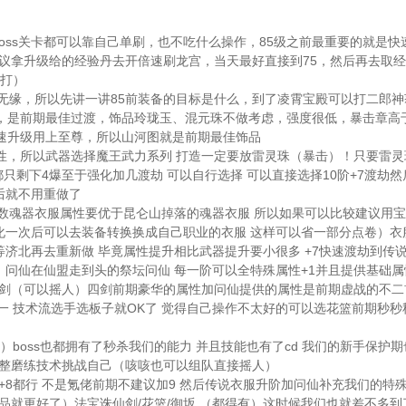
oss关卡都可以靠自己单刷，也不吃什么操作，85级之前最重要的就是快
建议拿升级给的经验丹去开倍速刷龙宫，当天最好直接到75，然后再去取
始打）
无缘，所以先讲一讲85前装备的目标是什么，到了凌霄宝殿可以打二郎神
，是前期最佳过渡，饰品玲珑玉、混元珠不做考虑，强度很低，暴击章高
速升级用上至尊，所以山河图就是前期最佳饰品
性，所以武器选择魔王武力系列 打造一定要放雷灵珠（暴击）！只要雷灵
只剩下4爆至于强化加几渡劫 可以自行选择 可以直接选择10阶+7渡劫然
以后就不用重做了
变数魂器衣服属性要优于昆仑山掉落的魂器衣服 所以如果可以比较建议用
强化一次后可以去装备转换换成自己职业的衣服 这样可以省一部分点卷）衣
 等济北再去重新做 毕竟属性提升相比武器提升要小很多 +7快速渡劫到传
）问仙在仙盟走到头的祭坛问仙 每一阶可以全特殊属性+1并且提供基础属
四剑（可以摇人）四剑前期豪华的属性加问仙提供的属性是前期虚战的不二
一 技术流选手选板子就OK了 觉得自己操作不太好的可以选花篮前期秒秒
）boss也都拥有了秒杀我们的能力 并且技能也有了cd 我们的新手保护期
调整磨练技术挑战自己（咳咳也可以组队直接摇人）
7+8都行 不是氪佬前期不建议加9 然后传说衣服升阶加问仙补充我们的特
就更好了）法宝诛仙剑/花篮/御坂 （都得有）这时候我们也就差不多到了