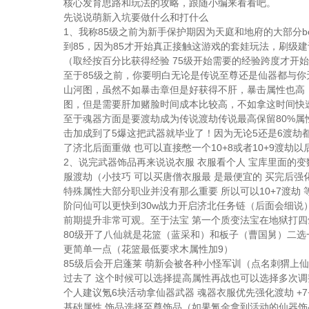
核心发育思路和玩法的攻略，跟随小编来看看吧。
先说说萌新入坑要做什么和打什么
1、我称85级之前为新手保护期因为天庭和地府的大部分b
到85，因为85才开始真正接触这游戏的套娃玩法，刷级
（取经按百分比获得经验 75级开始需要的经验跨度才开
至于85级之前，你要明白无论是传说至尊还是仙器都与你
山河图，虽然不如暴击章但是好获得不肝，暴击属性也高
图，但是需要肝加赌脸时间成本比较高，不如拿这时间快
至于魂器方面是要渡劫成为传说渡劫传说最高保留80%属
击加成到了5爆这把武器就毕业了！因为无论5还是6渡劫都
了济北后面重做 也可以直接憋一个10+8或者10+9渡劫
2、说完武器饰品再来说说衣服 衣服看个人 宝库里面的
服渡劫（小技巧 可以买唐僧衣服最 是最便宜的 买完后
特殊属性大部分职业并没有那么重要 所以可以10+7渡劫
阶问仙可以更快到30w战力开启济北任务链（后面会细说
前期提升非常可观。至于法宝 第一个质变法宝在地狱打
80级开了八仙就是花篮（蓝采和）和板子（曹国舅）二选
更简单一点（花篮最低要求木属性加9）
85级后会开启蓬莱 萌新会被各种小怪军训（点名刺猬上仙
过去了 这个时候可以选择提高属性再战也可以选择多次
个人建议氪6块活动拿仙器武器 魂器衣服优先强化渡劫 +
基础属性 饰品选择至尊饰品（如果氪金拿到活动的仙器饰品