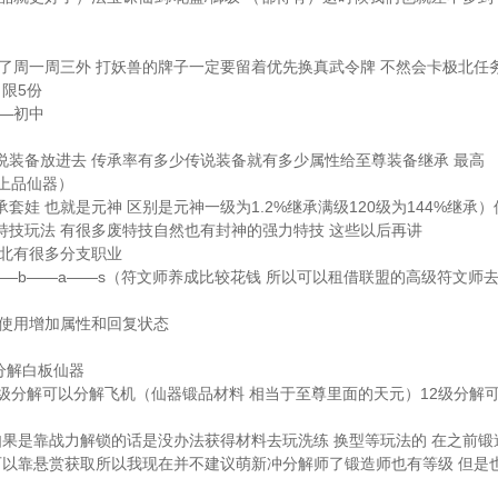
了周一周三外 打妖兽的牌子一定要留着优先换真武令牌 不然会卡极北任
限5份
—初中
装备放进去 传承率有多少传说装备就有多少属性给至尊装备继承 最高
渡上品仙器）
娃 也就是元神 区别是元神一级为1.2%继承满级120级为144%继承）
技玩法 有很多废特技自然也有封神的强力特技 这些以后再讲
济北有很多分支职业
——b——a——s（符文师养成比较花钱 所以可以租借联盟的高级符文师
内使用增加属性和回复状态
分解白板仙器
8级分解可以分解飞机（仙器锻品材料 相当于至尊里面的天元）12级分解
 如果是靠战力解锁的话是没办法获得材料去玩洗练 换型等玩法的 在之前锻
可以靠悬赏获取所以我现在并不建议萌新冲分解师了锻造师也有等级 但是