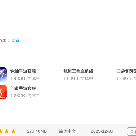
权限：
查看
诛仙手游官服
航海王热血航线
口袋觉醒
1.43GB
/
简体中
官服
1.63GB
/
简体中
版本
1.08GB
/
文
文
文
问道手游官服
1.86GB
/
简体中
文
279.48MB
简体中文
2025-12-09
查