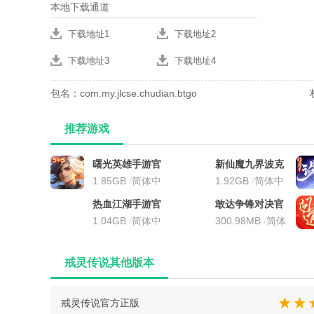
本地下载通道
下载地址1
下载地址2
下载地址3
下载地址4
包名：com.my.jlcse.chudian.btgo
推荐游戏
曙光英雄手游官
新仙魔九界波克
方最新版
1.85GB
/
简体中
城市官方正版
1.92GB
/
简体中
文
文
热血江湖手游官
敢达争锋对决官
方正版
1.04GB
/
简体中
服
300.98MB
/
简体
文
中文
戒灵传说其他版本
戒灵传说官方正版