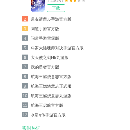
1.43GB /
下载
2
道友请留步手游官方版
3
问道手游官方版
4
问道手游雷霆版
5
斗罗大陆魂师对决手游官方版
6
大天使之剑H5九游版
7
我的勇者官方版
8
航海王燃烧意志官方版
9
航海王燃烧意志正式服
10
航海王燃烧意志九游版
11
航海王启航官方版
12
水浒q传手游官方版
实时热词