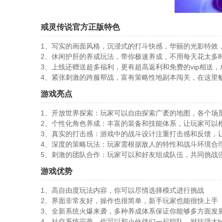
戒灵传说官方正版特色
1、写实的画面风格，沉浸式的打斗快感，华丽的光影特效
2、休闲护肝的养成玩法，带你极速养成，不用每天花太多
3、上线还赠送超多福利，更有超高返利和免费的vip相送
4、紧张刺激的跨服帮战，富有策略性地副本闯关，在这里
游戏亮点
1、开放世界探索：玩家可以自由探索广袤的地图，各个场
2、个性化角色养成：丰富的装备和技能体系，让玩家可以
3、真实的打击感：游戏中的战斗设计注重打击感和反馈，
4、深度的策略玩法：玩家需根据敌人的特性和战斗环境合
5、刺激的团队合作：玩家可以和好友组成队伍，共同挑战强
游戏优势
1、高自由度玩法内容，你可以尽情选择模式进行挑战
2、界面非常友好，操作也很简单，新手玩家也能很快上手
3、全新系统火爆来袭，多种养成体系保证你能够多方面发
4、社交系统完善，你可以和小伙伴们一起组队，对抗强大bo