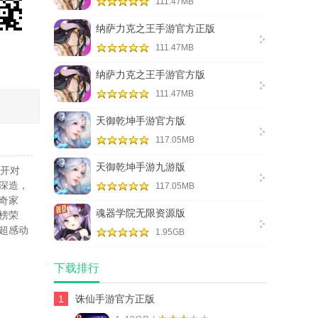
111.47MB
纳萨力克之王手游官方正版
111.47MB
纳萨力克之王手游官方版
111.47MB
天御乾坤手游官方版
117.05MB
天御乾坤手游九游版
展开对
深造，
117.05MB
奇家
魂器学院无限资源版
榜荣
超感动
1.95GB
下载排行
1
诛仙手游官方正版