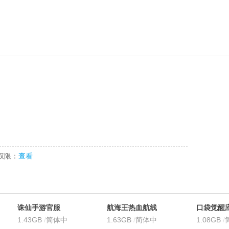
权限：
查看
诛仙手游官服
航海王热血航线
口袋觉醒
1.43GB
/
简体中
官服
1.63GB
/
简体中
版本
1.08GB
/