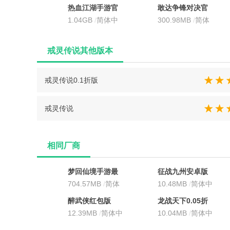
文
文
热血江湖手游官
敢达争锋对决官
方正版
1.04GB
/
简体中
服
300.98MB
/
简体
文
中文
戒灵传说其他版本
戒灵传说0.1折版
戒灵传说
相同厂商
梦回仙境手游最
征战九州安卓版
新版
704.57MB
/
简体
10.48MB
/
简体中
中文
文
醉武侠红包版
龙战天下0.05折
12.39MB
/
简体中
手游
10.04MB
/
简体中
文
文