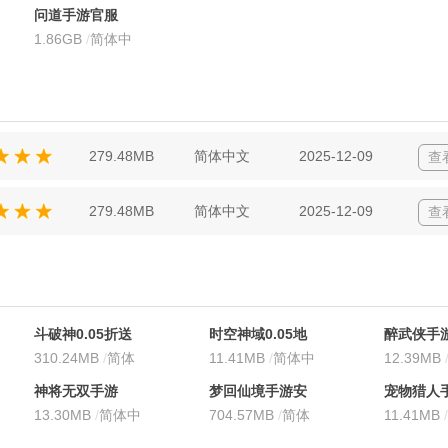
文
文
文
问道手游官服
1.86GB
/
简体中
文
279.48MB
简体中文
2025-12-09
查
279.48MB
简体中文
2025-12-09
查
斗破神0.05折送
时空神域0.05地
醉武侠手
五星英雄
310.24MB
/
简体
下城
11.41MB
/
简体中
12.39MB
中文
文
文
神将无双手游
梦回仙境手游安
宠物猎人
13.30MB
/
简体中
卓版
704.57MB
/
简体
方版
11.41MB
/
文
中文
文