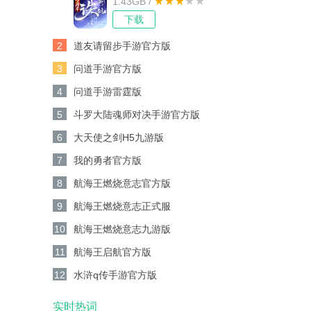
1.43GB /
下载
2
道友请留步手游官方版
3
问道手游官方版
4
问道手游雷霆版
5
斗罗大陆魂师对决手游官方版
6
大天使之剑H5九游版
7
我的勇者官方版
8
航海王燃烧意志官方版
9
航海王燃烧意志正式服
10
航海王燃烧意志九游版
11
航海王启航官方版
12
水浒q传手游官方版
实时热词