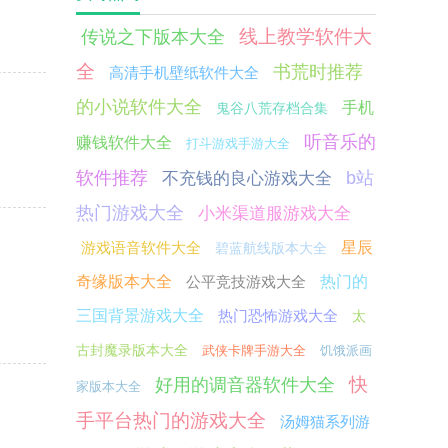
线上教学软件大
传说之下版本大全
全
书荒时推荐
高清手机壁纸软件大全
的小说软件大全
手机
鬼谷八荒存档合集
听音乐的
赚钱软件大全
打斗游戏手游大全
软件推荐
b站
不充钱的良心游戏大全
热门游戏大全
小米渠道服游戏大全
游戏语音软件大全
星辰
碧蓝航线版本大全
奇缘版本大全
公平竞技游戏大全
热门的
三国背景游戏大全
热门恐怖游戏大全
太
古封魔录版本大全
武侠卡牌手游大全
饥饿派画
快
好用的调音器软件大全
家版本大全
手平台热门的游戏大全
汤姆猫系列游