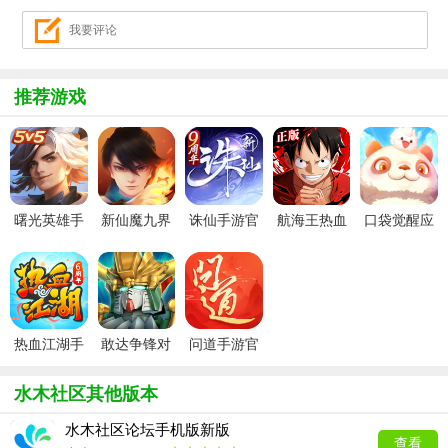
推荐游戏
曙光英雄手
新仙魔九界
诛仙手游官
航海王热血
口袋觉醒应
游官方最新
波克城市官
服
航线官服
用宝版本
版
方正版
热血江湖手
敢达争锋对
问道手游官
游官方正版
决官服
服
水木社区其他版本
水木社区论坛手机版新版
查看