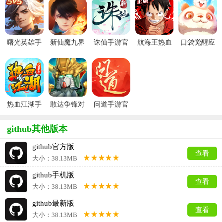
曙光英雄手
新仙魔九界
诛仙手游官
航海王热血
口袋觉醒应
游官方最新
波克城市官
服
航线官服
用宝版本
版
方正版
热血江湖手
敢达争锋对
问道手游官
游官方正版
决官服
服
github其他版本
github官方版
查看
大小：38.13MB
github手机版
查看
大小：38.13MB
github最新版
查看
大小：38.13MB