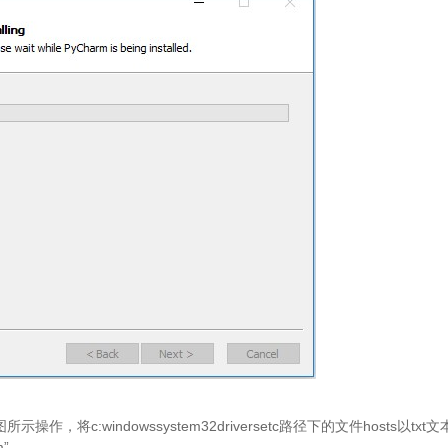
作，将c:windowssystem32driversetc路径下的文件hosts以txt
m”。