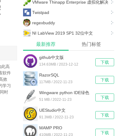
VMware Thinapp Enterprise 虚拟化解决
方案软件 附注册码
Twistpad
regexbuddy
NI LabView 2019 SP1 32位中文
最新推荐
热门标签
github中文版
下载
134.63MB / 2023-12-12
如此高
该软件
RazorSQL
高效
下载
117MB / 2022-11-23
的学习
，同时
Wingware python IDE绿色
下载
版
51 MB / 2022-11-23
UEStudio中文
下载
91.3MB / 2022-11-23
MAMP PRO
下载
410MB / 2022-11-23