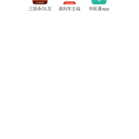
三国杀OL互
易到车主端
华医通app
通版官方版
app最新版