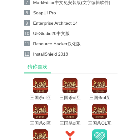
7
MarkEditor中文免安装版(文字编辑软件)
8
SoapUI Pro
9
Enterprise Architect 14
10
UEStudio20中文版
11
Resource Hacker汉化版
12
InstallShield 2018
猜你喜欢
三国杀ol互
三国杀ol互
三国杀ol互
通版qq登录
通版安卓版
通版10周年
版
三国杀ol互
三国杀ol互
三国杀OL互
通版最新版
通版
通版九游版