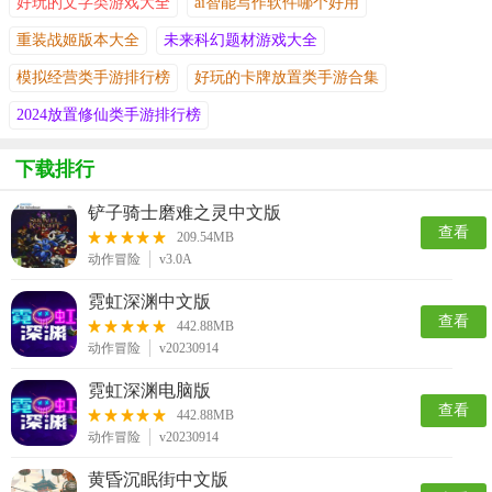
好玩的文字类游戏大全
ai智能写作软件哪个好用
重装战姬版本大全
未来科幻题材游戏大全
模拟经营类手游排行榜
好玩的卡牌放置类手游合集
2024放置修仙类手游排行榜
下载排行
铲子骑士磨难之灵中文版
查看
209.54MB
动作冒险
v3.0A
霓虹深渊中文版
查看
442.88MB
动作冒险
v20230914
霓虹深渊电脑版
查看
442.88MB
动作冒险
v20230914
黄昏沉眠街中文版