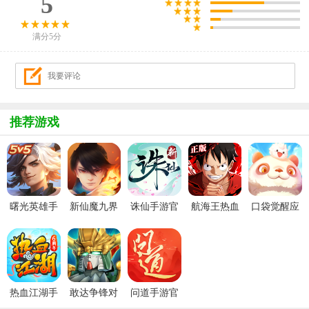
5
满分5分
推荐游戏
曙光英雄手
新仙魔九界
诛仙手游官
航海王热血
口袋觉醒应
游官方最新
波克城市官
服
航线官服
用宝版本
版
方正版
热血江湖手
敢达争锋对
问道手游官
游官方正版
决官服
服