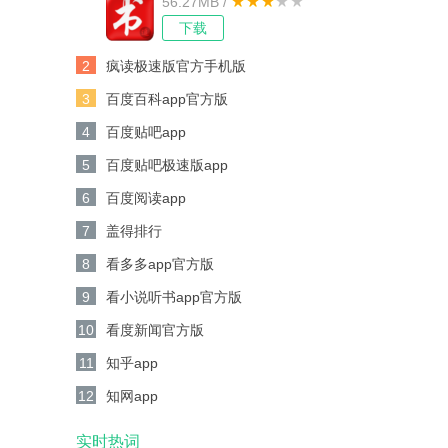
56.27MB /
下载
2
疯读极速版官方手机版
3
百度百科app官方版
4
百度贴吧app
5
百度贴吧极速版app
6
百度阅读app
7
盖得排行
8
看多多app官方版
9
看小说听书app官方版
10
看度新闻官方版
11
知乎app
12
知网app
实时热词