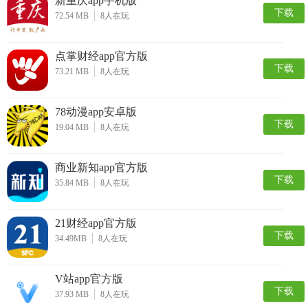
新重庆app手机版
下载
72.54 MB
8
人在玩
点掌财经app官方版
下载
73.21 MB
8
人在玩
78动漫app安卓版
下载
19.04 MB
8
人在玩
商业新知app官方版
下载
35.84 MB
8
人在玩
21财经app官方版
下载
34.49MB
8
人在玩
V站app官方版
下载
37.93 MB
8
人在玩