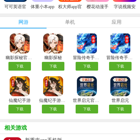
可可英语官
体重小本app
权大师app官
樱花动漫手
字说视频安
方版
安卓版
方版
机版
卓版
网游
单机
应用
幽影探秘官方版
幽影探秘
冒险传奇手游最新版
冒险传奇手游官方版
下载
下载
下载
下载
仙魔纪手游
仙魔纪手游官方版
世界启元官方版
世界启元
下载
下载
下载
下载
相关游戏