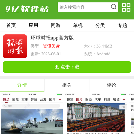
首页
应用
网游
单机
分类
专题
环球时报app官方版
类型：
资讯阅读
大小：38.44MB
更新: 2026-06-01
系统：Android
点击下载
详情
相关
评论